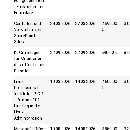
Fortgeschritten
- Funktionen und
Formulare
Gestalten und
24.08.2026
27.08.2026
2.590,00
3.0
Verwalten von
€
SharePoint
Sites
KI-Grundlagen
22.09.2026
22.09.2026
690,00 €
821
für Mitarbeiter
des öffentlichen
Dienstes
Linux
10.08.2026
14.08.2026
2.600,00
3.0
Professional
€
Institute LPIC-1
- Prüfung 101:
Einstieg in die
Linux
Administration
Microsoft Office
10.08.2026
14.08.2026
2.850,00
3.3