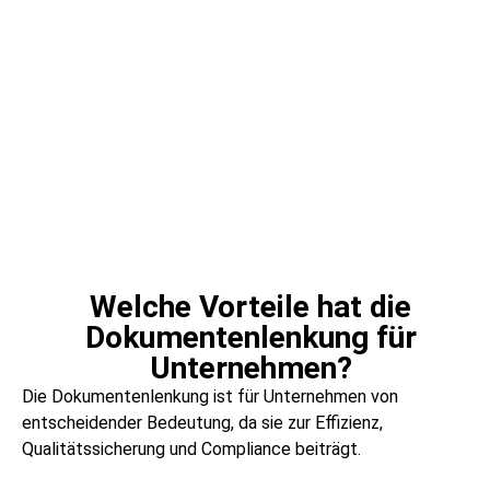
Dokumentenlenkung bezeichnet den systematischen
Prozess der Erstellung, Prüfung, Freigabe, Verteilung,
Speicherung und Aktualisierung von Dokumenten innerhalb
eines Unternehmens. Sie stellt sicher, dass relevante
Informationen stets aktuell, zugänglich und
revisionssicher sind. Durch definierte Verfahren und
Verantwortlichkeiten trägt die Dokumentenlenkung zur
Einhaltung gesetzlicher Vorschriften, zur
Qualitätssicherung und zur Effizienzsteigerung bei.
Welche Vorteile hat die
Dokumentenlenkung für
Unternehmen?
Die Dokumentenlenkung ist für Unternehmen von
entscheidender Bedeutung, da sie zur Effizienz,
Qualitätssicherung und Compliance beiträgt.